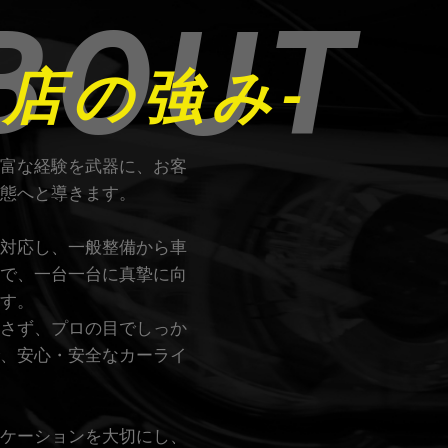
BOUT
当店の強み-
富な経験を武器に、お客
態へと導きます。
対応し、一般整備から車
で、一台一台に真摯に向
す。
さず、プロの目でしっか
、安心・安全なカーライ
ケーションを大切にし、