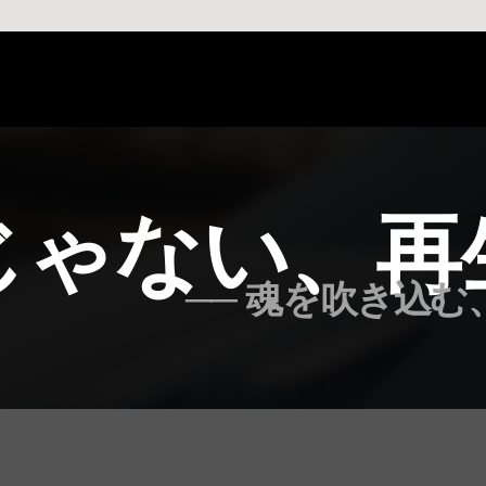
じゃない、再
── 魂を吹き込