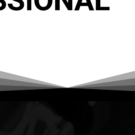
SSIONAL
als,