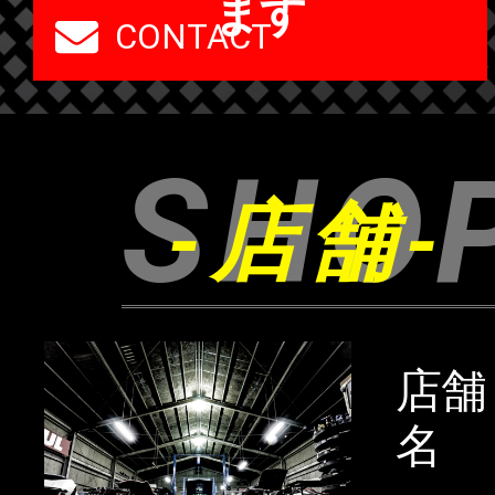
ます
CONTACT
SHO
-店舗-
店舗
名