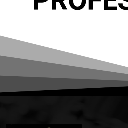
PROFE
Where others repair,
we perfect. True profession
true performance.