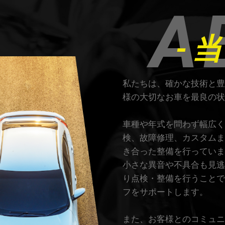
A
-
私たちは、確かな技術と豊
様の大切なお車を最良の状
車種や年式を問わず幅広く
検、故障修理、カスタムま
き合った整備を行っていま
小さな異音や不具合も見逃
り点検・整備を行うことで
フをサポートします。
また、お客様とのコミュニ