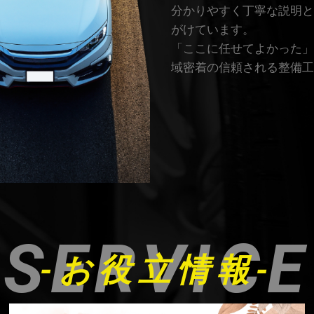
分かりやすく丁寧な説明と
がけています。
「ここに任せてよかった」
域密着の信頼される整備工
SERVICE
-お役立情報-