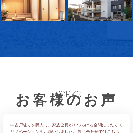
WORKS
お客様のお声
中古戸建てを購入し、家族全員がくつろげる空間にしたくて
リノベーションをお願いしました。 打ち合わせではこちら